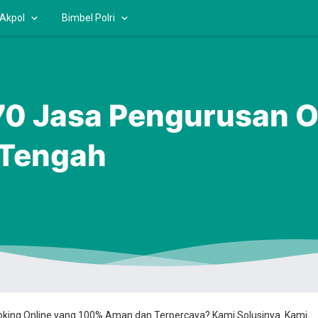
 Akpol
Bimbel Polri
 Jasa Pengurusan OS
Tengah
ooking Online yang 100% Aman dan Terpercaya? Kami Solusinya. Kami