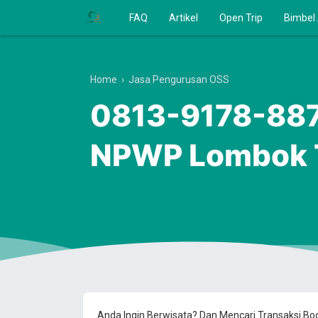
FAQ
Artikel
Open Trip
Bimbel
Home
›
Jasa Pengurusan OSS
0813-9178-8870
NPWP Lombok 
Anda Ingin Berwisata? Dan Mencari Transaksi B