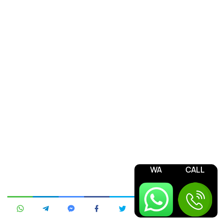
WA
CALL
Jasa Pengurusan OSS