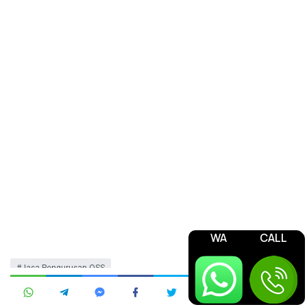
WA
CALL
Jasa Pengurusan OSS