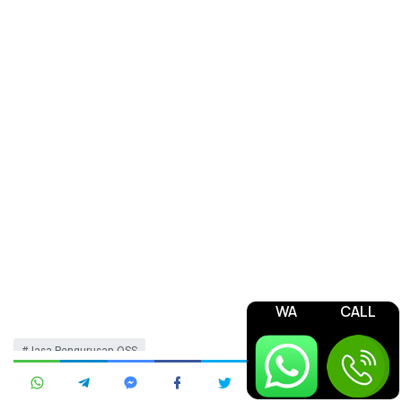
WA
CALL
Jasa Pengurusan OSS