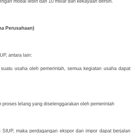
ngan modal lebih dari 10 miliar dan kekayaan bersih.
aha Perusahaan)
P, antara lain:
 suatu usaha oleh pemerintah, semua kegiatan usaha dapat
m proses lelang yang diselenggarakan oleh pemerintah
ki SIUP, maka perdagangan ekspor dan impor dapat berjalan