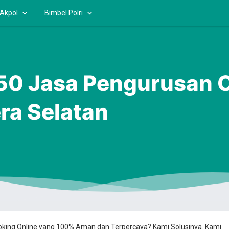
 Akpol
Bimbel Polri
 Jasa Pengurusan OS
a Selatan
ooking Online yang 100% Aman dan Terpercaya? Kami Solusinya. Kami