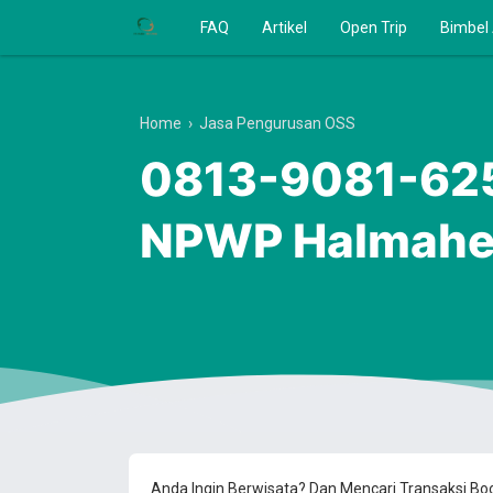
FAQ
Artikel
Open Trip
Bimbel
Home
›
Jasa Pengurusan OSS
0813-9081-6250
NPWP Halmaher
Anda Ingin Berwisata? Dan Mencari Transaksi B