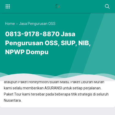
Home
›
Jasa Pengurusan OSS
0813-9178-8870 Jasa
Pengurusan OSS, SIUP, NIB,
NPWP Dompu
Anda Ingin Berwisata? Dan Mencari Transaksi Booking Online yang
100% Aman dan Terpercaya? Kami Solusinya. Kami menawarkan
Paket Wisata Murah Jogja, Karimunjawa, Bromo, Bali, Lombok,
ataupun Paket Honeymoon/Bulan Madu. Paket Liburan Murah
kami selalu memberikan ASURANSI untuk setiap perjalanan.
Paket Tour kami tersebar pada beberapa titik strategis di seluruh
Nusantara.