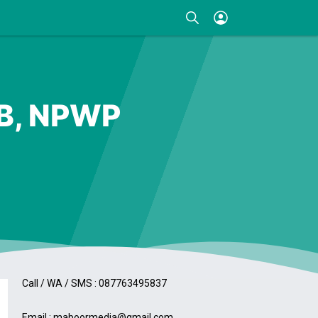
IB, NPWP
Kontak
Call / WA / SMS : 087763495837
Email : maboormedia@gmail.com