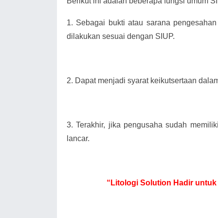
Berikut ini adalah beberapa fungsi umum SIU
1.
Sebagai bukti atau sarana pengesahan
dilakukan sesuai dengan SIUP.
2.
Dapat menjadi syarat keikutsertaan dala
3.
Terakhir, jika pengusaha sudah memili
lancar.
“Litologi Solution Hadir un