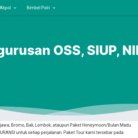
 Akpol
Bimbel Polri
ngurusan OSS, SIUP, N
ooking Online yang 100% Aman dan Terpercaya? Kami Solusinya. Kami
jawa, Bromo, Bali, Lombok, ataupun Paket Honeymoon/Bulan Madu.
RANSI untuk setiap perjalanan. Paket Tour kami tersebar pada