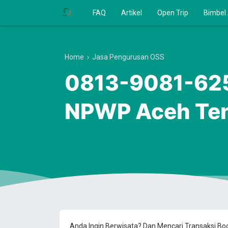
FAQ
Artikel
Open Trip
Bimbel
Home
›
Jasa Pengurusan OSS
0813-9081-6250
NPWP Aceh Te
Anda Ingin Berwisata? Dan Mencari Transaksi B