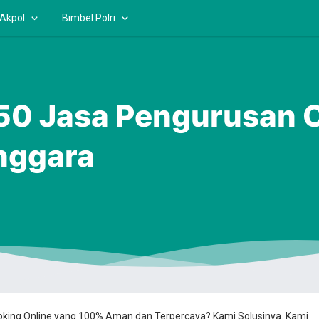
 Akpol
Bimbel Polri
 Jasa Pengurusan OS
nggara
ooking Online yang 100% Aman dan Terpercaya? Kami Solusinya. Kami