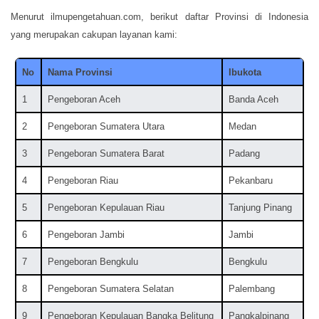
Menurut ilmupengetahuan.com, berikut daftar Provinsi di Indonesia
yang merupakan cakupan layanan kami:
No
Nama Provinsi
Ibukota
1
Pengeboran Aceh
Banda Aceh
2
Pengeboran Sumatera Utara
Medan
3
Pengeboran Sumatera Barat
Padang
4
Pengeboran Riau
Pekanbaru
5
Pengeboran Kepulauan Riau
Tanjung Pinang
6
Pengeboran Jambi
Jambi
7
Pengeboran Bengkulu
Bengkulu
8
Pengeboran Sumatera Selatan
Palembang
9
Pengeboran Kepulauan Bangka Belitung
Pangkalpinang