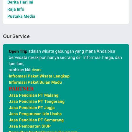
Berita Hari Ini
Raja Info
Pustaka Media
Our Service
Open Trip
adalah wisata gabungan yang mana Anda bisa
berwisata meskipun hanya seorang diri. Informasi harga, dan
lain-lain,
silahkan klik
disini
.
Infromasi Paket Wisata Lengkap
Informasi Paket Bulan Madu
PARTNER
Jasa Pendirian PT Malang
Jasa Pendirian PT Tangerang
Jasa Pendirian PT Jogja
Jasa Pengurusan Izin Usaha
Jasa Pendirian PT Semarang
Jasa Pembuatan SIUP