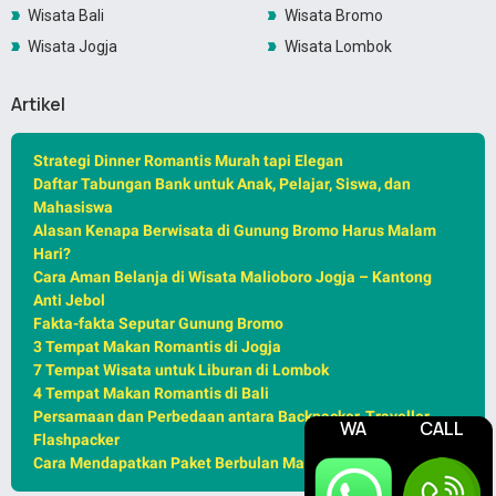
Wisata Bali
Wisata Bromo
Wisata Jogja
Wisata Lombok
Artikel
Strategi Dinner Romantis Murah tapi Elegan
Daftar Tabungan Bank untuk Anak, Pelajar, Siswa, dan
Mahasiswa
Alasan Kenapa Berwisata di Gunung Bromo Harus Malam
Hari?
Cara Aman Belanja di Wisata Malioboro Jogja – Kantong
Anti Jebol
Fakta-fakta Seputar Gunung Bromo
3 Tempat Makan Romantis di Jogja
7 Tempat Wisata untuk Liburan di Lombok
4 Tempat Makan Romantis di Bali
Persamaan dan Perbedaan antara Backpacker, Traveller,
WA
CALL
Flashpacker
Cara Mendapatkan Paket Berbulan Madu Murah