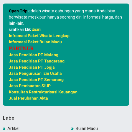
Open Trip
adalah wisata gabungan yang mana Anda bisa
berwisata meskipun hanya seorang diri. Informasi harga, dan
lain-lain,
silahkan klik
disini
.
Infromasi Paket Wisata Lengkap
Informasi Paket Bulan Madu
PARTNER
Jasa Pendirian PT Malang
Jasa Pendirian PT Tangerang
Jasa Pendirian PT Jogja
Jasa Pengurusan Izin Usaha
Jasa Pendirian PT Semarang
Jasa Pembuatan SIUP
Konsultan Restrukturisasi Keuangan
Jual Perubahan Akta
Label
Artikel
Bulan Madu