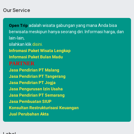
Our Service
Open Trip
adalah wisata gabungan yang mana Anda bisa
berwisata meskipun hanya seorang diri. Informasi harga, dan
lain-lain,
silahkan klik
disini
.
Infromasi Paket Wisata Lengkap
Informasi Paket Bulan Madu
PARTNER
Jasa Pendirian PT Malang
Jasa Pendirian PT Tangerang
Jasa Pendirian PT Jogja
Jasa Pengurusan Izin Usaha
Jasa Pendirian PT Semarang
Jasa Pembuatan SIUP
Konsultan Restrukturisasi Keuangan
Jual Perubahan Akta