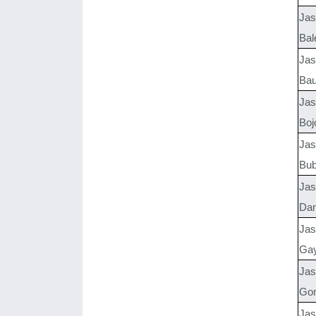
Jas
Bal
Jas
Bau
Jas
Boj
Jas
Bub
Jas
Dan
Jas
Ga
Jas
Go
Jas