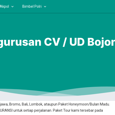
 Akpol
Bimbel Polri
gurusan CV / UD Bojo
ooking Online yang 100% Aman dan Terpercaya? Kami Solusinya. Kami
jawa, Bromo, Bali, Lombok, ataupun Paket Honeymoon/Bulan Madu.
RANSI untuk setiap perjalanan. Paket Tour kami tersebar pada