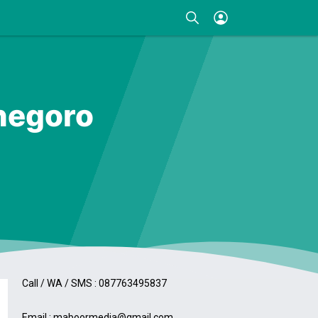
negoro
Kontak
Call / WA / SMS : 087763495837
Email : maboormedia@gmail.com