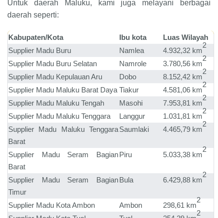
Untuk daerah
Maluku
, kami juga melayani berbagai
daerah seperti:
Kabupaten/Kota
Ibu kota
Luas Wilayah
2
Supplier Madu
Buru
Namlea
4.932,32 km
2
Supplier Madu
Buru Selatan
Namrole
3.780,56 km
2
Supplier Madu
Kepulauan Aru
Dobo
8.152,42 km
2
Supplier Madu
Maluku Barat Daya
Tiakur
4.581,06 km
2
Supplier Madu
Maluku Tengah
Masohi
7.953,81 km
2
Supplier Madu
Maluku Tenggara
Langgur
1.031,81 km
2
Supplier Madu
Maluku Tenggara
Saumlaki
4.465,79 km
Barat
2
Supplier Madu
Seram Bagian
Piru
5.033,38 km
Barat
2
Supplier Madu
Seram Bagian
Bula
6.429,88 km
Timur
2
Supplier Madu
Kota Ambon
Ambon
298,61 km
2