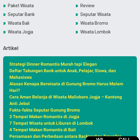
Paket Wisata
Review
Seputar Bank
Seputar Wisata
Wisata Bali
Wisata Bromo
Wisata Jogja
Wisata Lombok
Artikel
Strategi Dinner Romantis Murah tapi Elegan
Daftar Tabungan Bank untuk Anak, Pelajar, Siswa, dan
Mahasiswa
Alasan Kenapa Berwisata di Gunung Bromo Harus Malam
Hari?
Cara Aman Belanja di Wisata Malioboro Jogja – Kantong
Anti Jebol
Fakta-fakta Seputar Gunung Bromo
3 Tempat Makan Romantis di Jogja
7 Tempat Wisata untuk Liburan di Lombok
4 Tempat Makan Romantis di Bali
Persamaan dan Perbedaan antara Backpacker, Traveller,
WA
CALL