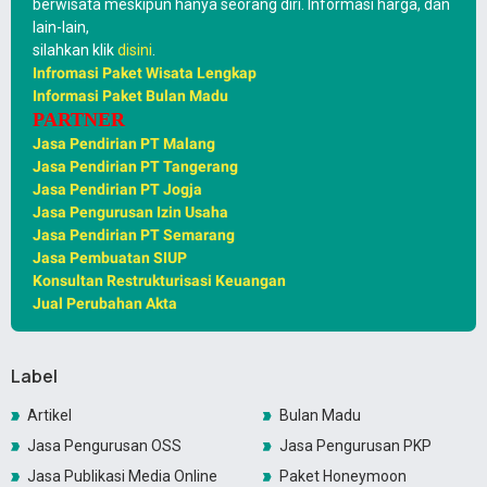
berwisata meskipun hanya seorang diri. Informasi harga, dan
lain-lain,
silahkan klik
disini
.
Infromasi Paket Wisata Lengkap
Informasi Paket Bulan Madu
PARTNER
Jasa Pendirian PT Malang
Jasa Pendirian PT Tangerang
Jasa Pendirian PT Jogja
Jasa Pengurusan Izin Usaha
Jasa Pendirian PT Semarang
Jasa Pembuatan SIUP
Konsultan Restrukturisasi Keuangan
Jual Perubahan Akta
Label
Artikel
Bulan Madu
Jasa Pengurusan OSS
Jasa Pengurusan PKP
Jasa Publikasi Media Online
Paket Honeymoon