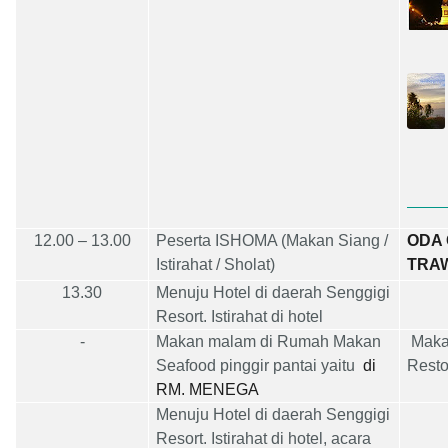
1
2
.00
– 13.00
Peserta ISHOMA (Makan
Siang
/
ODA 
Istirahat / Sholat)
TRA
13.30
Menuju
Hotel di daerah Senggigi
Resort. Istirahat di hotel
-
Makan malam di Rumah Makan
M
aka
Seafood pinggir pantai yaitu
di
Rest
RM. MENEGA
Menuju
Hotel di daerah Senggigi
Resort. Istirahat di hotel, acara