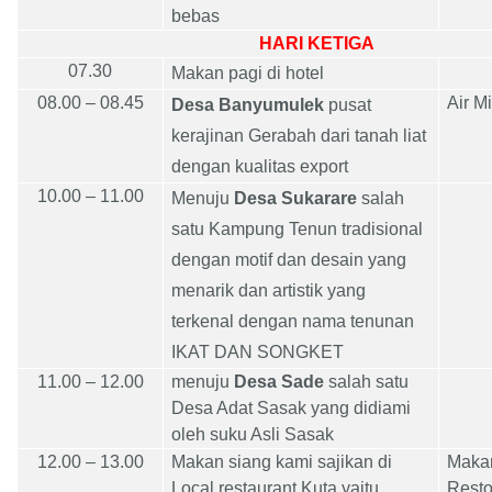
bebas
HARI KETIGA
07.30
Makan pagi di hotel
08.00 – 08.45
Air M
Desa Banyumulek
pusat
kerajinan Gerabah dari tanah liat
dengan kualitas export
10.00 – 11.00
Menuju
Desa Sukarare
salah
satu Kampung Tenun tradisional
dengan motif dan desain yang
menarik dan artistik yang
terkenal dengan nama tenunan
IKAT DAN SONGKET
11.00 – 12.00
menuju
Desa Sade
salah satu
Desa Adat Sasak yang didiami
oleh suku Asli Sasak
12.00 – 13.00
Makan siang kami sajikan di
M
aka
Local restaurant Kuta yaitu
Rest