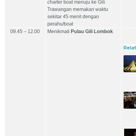
charter boat menuju ke Gili
Trawangan memakan waktu
sekitar 45 menit dengan
perahu/boat
09
.
45
– 1
2
.00
Menikmati
Pulau
Gili Lombok
Rela