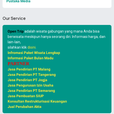
Pustaka Media
Our Service
Open Trip
adalah wisata gabungan yang mana Anda bisa
berwisata meskipun hanya seorang diri. Informasi harga, dan
lain-lain,
silahkan klik
disini
.
Infromasi Paket Wisata Lengkap
Informasi Paket Bulan Madu
PARTNER
Jasa Pendirian PT Malang
Jasa Pendirian PT Tangerang
Jasa Pendirian PT Jogja
Jasa Pengurusan Izin Usaha
Jasa Pendirian PT Semarang
Jasa Pembuatan SIUP
Konsultan Restrukturisasi Keuangan
Jual Perubahan Akta