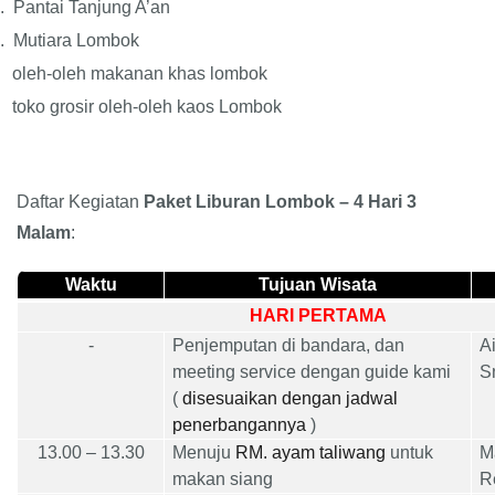
.
Pantai Tanjung A’an
.
Mutiara Lombok
oleh-oleh makanan khas lombok
toko grosir oleh-oleh kaos Lombok
Daftar Kegiatan
Paket Liburan Lombok – 4 Hari 3
Malam
:
Waktu
Tujuan Wisata
HARI PERTAMA
-
Penjemputan di bandara, dan
A
meeting service dengan guide kami
S
(
disesuaikan dengan jadwal
penerbangannya
)
1
3
.00
– 13.30
Menuju
RM. ayam taliwang
untuk
M
makan siang
R