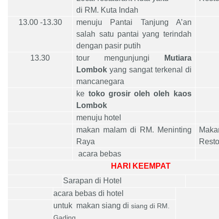
di RM. Kuta Indah
13.00 -13.30
menuju Pantai Tanjung A’an
salah satu pantai yang terindah
dengan pasir putih
13.30
tour mengunjungi
Mutiara
Lombok
yang sangat terkenal di
mancanegara
ke
toko grosir oleh oleh kaos
Lombok
menuju hotel
makan malam di RM. Meninting
M
aka
Raya
Rest
acara bebas
HARI KEEMPAT
Sarapan di Hotel
acara bebas di hotel
untuk makan siang di
siang di RM.
Gading