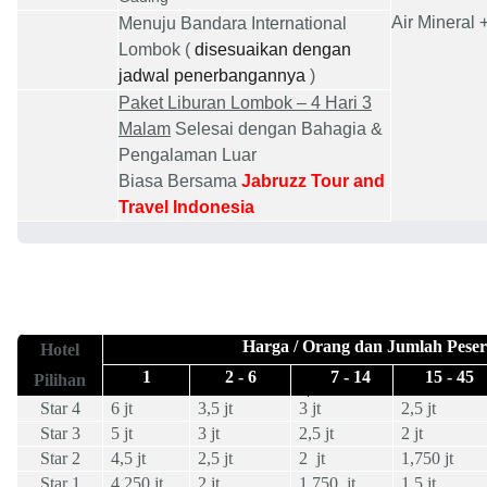
Air Mineral 
Menuju
Bandara International
Lombok (
disesuaikan dengan
jadwal penerbangannya
)
Paket
Liburan Lombok – 4 Hari 3
Malam
Selesai dengan Bahagia &
Pengalaman Luar
Biasa Bersama
Jabruzz Tour and
Travel Indonesia
Harga / Orang dan Jumlah Peser
Hotel
1
2 - 6
7 - 14
15 - 45
Pilihan
Star 4
6 jt
3,5 jt
3 jt
2,5 jt
Star 3
5 jt
3 jt
2,5 jt
2 jt
Star 2
4,5 jt
2,5 jt
2 jt
1,750 jt
Star 1
4,250 jt
2 jt
1,750 jt
1,5 jt