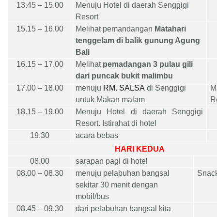
13
.
45 – 15.00
Menuju Hotel di daerah Senggigi
Resort
15.15 – 16.00
Melihat pemandangan
Matahari
tenggelam di balik gunung Agung
Bali
16.15 – 17.00
Melihat
pemadangan 3 pulau gili
dari puncak bukit malimbu
17.00 – 18.00
menuju
RM. SALSA
di Senggigi
M
untuk Makan malam
R
18.15 – 19.00
Menuju Hotel di daerah Senggigi
Resort. Istirahat di hotel
19.30
acara bebas
HARI KEDUA
0
8
.
0
0
sarapan pagi di hotel
0
8
.00 – 0
8
.
3
0
menuju pelabuhan bangsal
Snack
sekitar 30 menit dengan
mobil/bus
08
.
45
–
09
.
3
0
dari pelabuhan bangsal kita