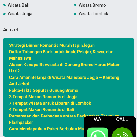
Wisata Bali
Wisata Bromo
Wisata Jogja
Wisata Lombok
Artikel
Strategi Dinner Romantis Murah tapi Elegan
Daftar Tabungan Bank untuk Anak, Pelajar, Siswa, dan
Mahasiswa
Alasan Kenapa Berwisata di Gunung Bromo Harus Malam
Hari?
Cara Aman Belanja di Wisata Malioboro Jogja – Kantong
Anti Jebol
Fakta-fakta Seputar Gunung Bromo
3 Tempat Makan Romantis di Jogja
7 Tempat Wisata untuk Liburan di Lombok
4 Tempat Makan Romantis di Bali
Persamaan dan Perbedaan antara Backpacker, Traveller,
WA
CALL
Flashpacker
Cara Mendapatkan Paket Berbulan Madu Murah