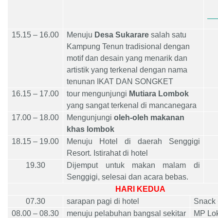
15.15 – 16.00
Menuju
Desa Sukarare
salah satu
Kampung Tenun tradisional dengan
motif dan desain yang menarik dan
artistik yang terkenal dengan nama
tenunan IKAT DAN SONGKET
16.15 – 17.00
tour mengunjungi
Mutiara Lombok
yang sangat terkenal di mancanegara
17.00 – 18.00
Mengunjungi
oleh-oleh makanan
khas lombok
18.15 – 19.00
Menuju Hotel di daerah Senggigi
Resort. Istirahat di hotel
19.30
Dijemput untuk makan malam di
Senggigi, selesai dan acara bebas.
HARI KEDUA
0
7
.
3
0
sarapan pagi di hotel
Snack 
0
8
.00 – 0
8
.
3
0
menuju pelabuhan bangsal sekitar
MP Lok