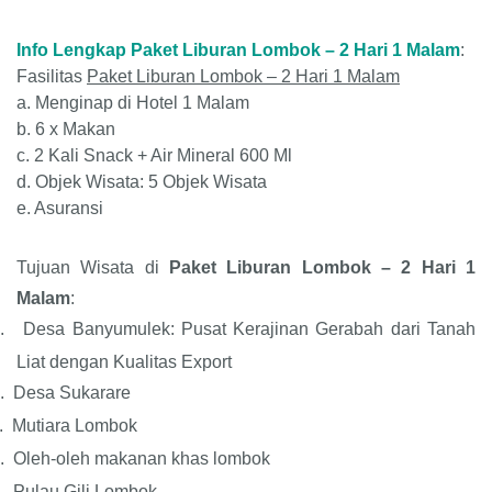
Info Lengkap Paket Liburan Lombok – 2 Hari 1 Malam
:
Fasilitas
Paket Liburan Lombok – 2 Hari 1 Malam
a.
Menginap di Hotel 1 Malam
b. 6 x
Makan
c.
2 Kali Snack + Air Mineral 600 Ml
d. Objek
Wisata: 5 Objek Wisata
e. Asuransi
Tujuan Wisata di
Paket Liburan Lombok – 2 Hari 1
Malam
:
.
Desa Banyumulek: Pusat Kerajinan Gerabah dari Tanah
Liat dengan Kualitas Export
.
Desa Sukarare
.
Mutiara Lombok
.
Oleh-oleh makanan khas lombok
.
Pulau
Gili Lombok