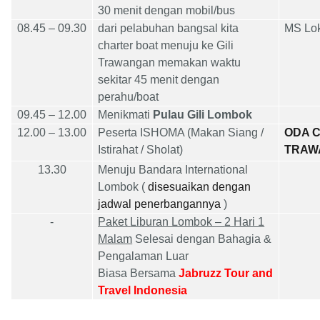
30 menit dengan mobil/bus
08
.
45
–
09
.
3
0
dari pelabuhan bangsal kita
MS Lok
charter boat menuju ke Gili
Trawangan memakan waktu
sekitar 45 menit dengan
perahu/boat
09
.
45
– 1
2
.00
Menikmati
Pulau
Gili Lombok
1
2
.00
– 13.00
Peserta ISHOMA (Makan
Siang
/
ODA C
Istirahat / Sholat)
TRAW
13.30
Menuju
Bandara International
Lombok (
disesuaikan dengan
jadwal penerbangannya
)
-
Paket
Liburan Lombok –
2
Hari 1
Malam
Selesai dengan Bahagia &
Pengalaman Luar
Biasa Bersama
Jabruzz Tour and
Travel Indonesia