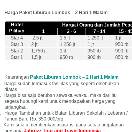
Harga Paket Liburan Lombok – 2 Hari 1 Malam
:
Hotel
Harga / Orang dan Jumlah Pese
Pilihan
1
2 - 6
7 - 14
15 - 4
Star 4
2,5 jt
1,5 jt
1,250 jt
1 jt
Star 3
2 jt
1,250 jt
1 jt
950 rb
Star 2
1,750 jt
1 jt
950 rb
900 rb
Star 1
1,5 jt
950 rb
900 rb
850 rb
Keterangan
Paket Liburan Lombok – 2 Hari 1 Malam
:
.
Harga sudah termasuk fasilitas yang seperti disebutkan
diatas
.
Harga bisa saja berubah sewaktu-waktu, maka dari itu
segera hubungi kami untuk mendapatkan harga yang
terjangkau.
.
Harga Tambahan untuk Bulan Liburan Sekolah / Lebaran /
Tahun Baru Rp. 350.000/org
.
Kami selalu memberikan asuransi pada setiap perjalanan
bersama
Jabruzz Tour and Travel Indonesia
.