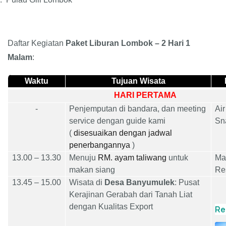
Daftar Kegiatan
Paket Liburan Lombok – 2 Hari 1
Malam
:
Waktu
Tujuan Wisata
HARI PERTAMA
-
Penjemputan di bandara, dan meeting
Air
service dengan guide kami
Sn
(
disesuaikan dengan jadwal
penerbangannya
)
1
3
.00
– 13.30
Menuju
RM. ayam taliwang
untuk
M
a
makan siang
Re
13
.
45 – 15.00
Wisata di
Desa Banyumulek
: Pusat
Kerajinan Gerabah dari Tanah Liat
dengan Kualitas Export
Re