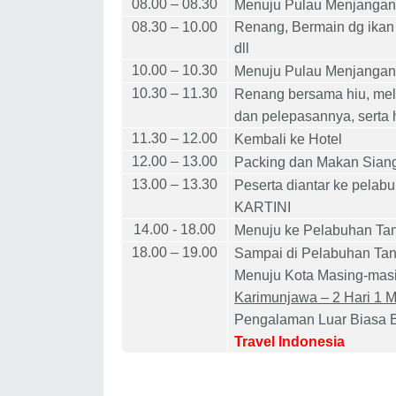
0
8
.00 –
08
.
3
0
Menuju Pulau Menjangan
08
.
3
0 – 1
0
.00
Renang, Bermain dg ikan 
dll
1
0
.00 – 1
0
.
3
0
Menuju Pulau Menjangan
1
0
.30 – 1
1
.
3
0
Renang bersama hiu, mel
dan pelepasannya, serta h
1
1
.
3
0 – 1
2
.00
Kembali ke Hotel
1
2
.00 – 1
3
.00
Packing dan Makan Sian
1
3
.00 – 1
3
.
3
0
Peserta diantar ke pela
KARTINI
1
4
.00
- 18.00
Menuju ke Pelabuhan Ta
18.00 – 19.00
Sampai di Pelabuhan Ta
Menuju Kota Masing-mas
Karimunjawa –
2
Hari 1 
Pengalaman Luar Biasa
Travel Indonesia