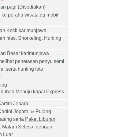
an pagi (Disediakan)
r ke perahu wisata dg mobil
an Kecil karimunjawa
n hias, Snorkeling, Hunting
an Besar karimunjawa
elihat penetasan penyu semi
, serta hunting foto
n
ang
abuhan Menuju kapal Express
rtini Jepara
Kartini Jepara
& Pulang
asing
serta
Paket
Liburan
1 Malam
Selesai dengan
n Luar