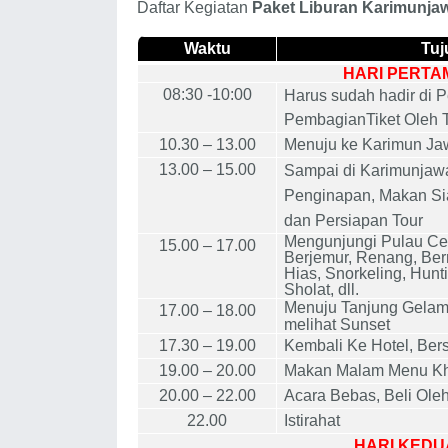
Daftar Kegiatan
Paket Liburan Karimunjaw
Waktu
Tuj
HARI PERTA
08:30 -10:00
Harus sudah hadir di P
PembagianTiket Oleh
10
.
3
0 – 1
3
.00
Menuju ke K
a
rimun Ja
1
3
.00 – 1
5
.
0
0
Sampai di Karimunjaw
Penginapan, Makan Sia
dan
Persiapan Tour
Mengunjungi Pulau Cem
1
5
.
0
0 – 1
7
.
0
0
Berjemur, Renang, Be
Hias, Snorkeling, Hunti
Sholat, dll.
Menuju Tanjung Gelam, 
1
7
.
0
0 – 1
8
.
0
0
melihat Sunset
1
7
.
3
0 – 1
9
.00
Kembali Ke Hotel, Bers
1
9
.00 –
20
.00
Makan Malam Menu Kh
20
.00 – 22.00
Acara Bebas, Beli Oleh-
22.00
Istirahat
HARI KEDU