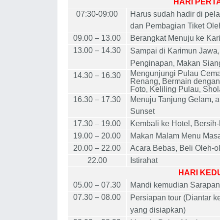
HARI PERT
07:30-09:00
H
arus sudah hadir di p
dan Pembagian Tiket Ol
09
.00 – 1
3
.00
Berangkat Menuju ke K
a
1
3
.00 – 1
4
.
3
0
Sampai di Karimun Jawa,
Penginapan, Makan Siang
Mengunjungi Pulau Cemara
1
4
.
3
0 – 1
6
.
3
0
Renang, Bermain dengan I
Foto, Keliling Pulau, Shola
1
6
.
3
0 – 1
7
.
3
0
Menuju Tanjung Gelam, akt
Sunset
1
7
.
3
0 – 1
9
.00
Kembali ke Hotel, Bersih-
1
9
.00 –
20
.00
Makan Malam Menu Masa
20
.00 – 22.00
Acara Bebas, Beli Oleh-ole
22.00
Istirahat
HARI KED
05.00 – 0
7
.
3
0
Mandi kemudian Sarapan 
0
7
.
3
0 – 0
8
.00
Persiapan tour (Diantar 
yang disiapkan)