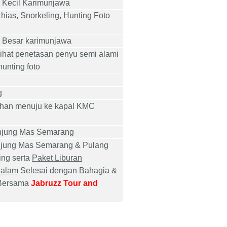
 Kecil Karimunjawa
hias, Snorkeling, Hunting Foto
 Besar karimunjawa
ihat penetasan penyu semi alami
unting foto
g
buhan menuju ke kapal KMC
njung Mas Semarang
njung Mas Semarang
& Pulang
ing
serta
Paket
Liburan
Malam
Selesai dengan Bahagia &
 Bersama
Jabruzz Tour and