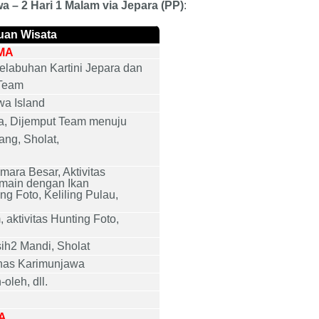
a – 2 Hari 1 Malam
via
Jepara
(
PP
)
:
uan Wisata
MA
elabuhan Kartini Jepara
dan
 Team
wa
Island
a, Dijemput Team menuju
ng, Sholat,
ara Besar, Aktivitas
rmain dengan Ikan
ng Foto, Keliling Pulau,
aktivitas Hunting Foto,
ih2 Mandi, Sholat
as Karimun
j
awa
oleh, dll.
A