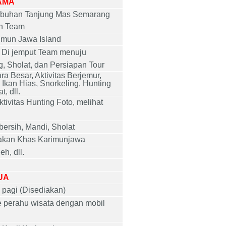
AMA
elabuhan Tanjung Mas Semarang
eh Team
rimun Jawa
Island
 Di jemput Team menuju
, Sholat, dan
Persiapan Tour
 Besar, Aktivitas Berjemur,
kan Hias, Snorkeling, Hunting
t, dll.
ivitas Hunting Foto, melihat
bersih, Mandi, Sholat
kan Khas Karimunjawa
h, dll.
UA
pagi (Disediakan)
ke perahu wisata dengan mobil