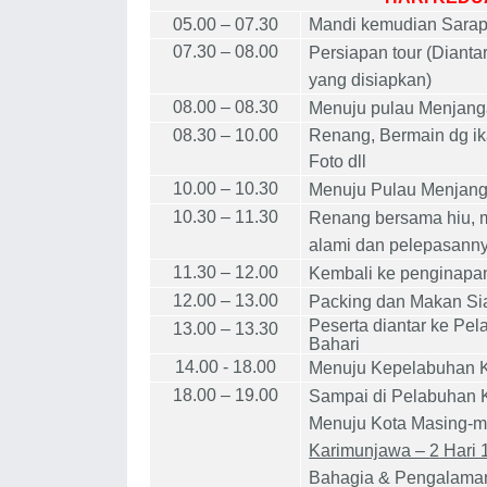
05.00 – 0
7
.
3
0
Mandi kemudian Sarap
0
7
.
3
0 – 0
8
.00
Persiapan tour (Dianta
yang disiapkan)
0
8
.00 –
08
.
3
0
Menuju pulau Menjang
08
.
3
0 – 1
0
.00
Renang, Bermain dg ika
Foto dll
1
0
.00 – 1
0
.
3
0
Menuju Pulau Menjang
1
0
.30 – 1
1
.
3
0
Renang bersama hiu, m
alami dan pelepasannya
1
1
.
3
0 – 1
2
.00
Kembali ke penginapa
1
2
.00 – 1
3
.00
Packing dan Makan Si
Peserta diantar
k
e Pel
1
3
.00 – 1
3
.
3
0
Bahari
1
4
.00
- 18.00
Menuju Kepelabuhan Ka
18.00 – 19.00
Sampai di Pelabuhan
Menuju Kota Masing-m
Karimunjawa –
2
Hari 
Bahagia & Pengalama