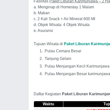
Fasilitas
Paket Liburan Karimunjawa – 2 Ha
a.
Menginap di Homestay 1 Malam
b.
Makan
c.
2 Kali Snack + Air Mineral 600 Ml
d. Objek
Wisata: 4 Objek Wisata
e. Asuransi
Tujuan Wisata di
Paket Liburan Karimunja
1.
Pulau Cemara Besar
2.
Tanjung Gelam
3.
Pulau Menjangan Kecil Karimunjawa
4.
Pulau Menjangan Besar karimunjaw
Daftar Kegiatan
Paket Liburan Karimunjaw
Waktu
Tuj