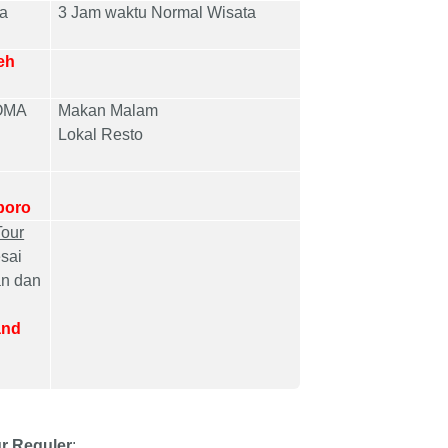
ta
3 Jam waktu Normal Wisata
eh
HOMA
Makan Malam
Lokal Resto
oboro
Tour
sai
n dan
and
ur Reguler
: