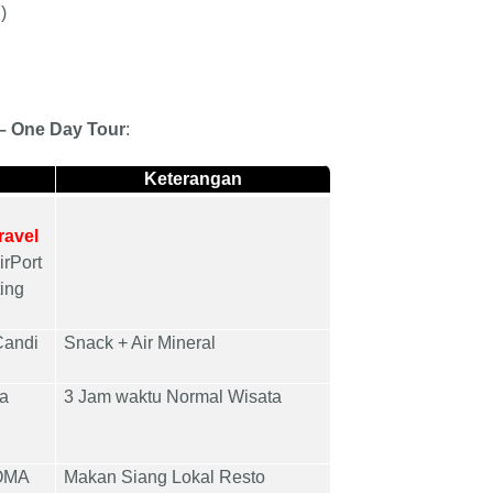
)
 – One Day Tour
:
Keterangan
ravel
irPort
ting
Candi
Snack + Air Mineral
ta
3 Jam waktu Normal Wisata
HOMA
Makan Siang Lokal Resto