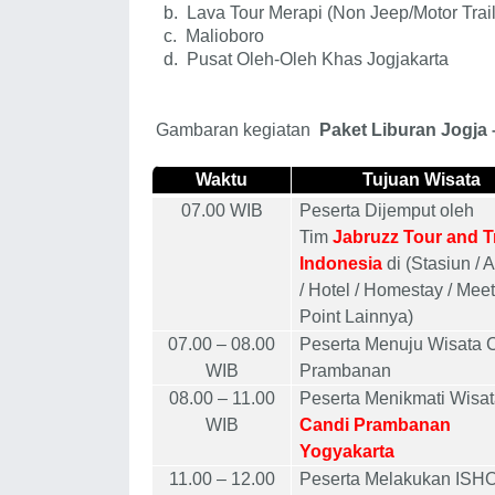
b.
Lava Tour Merapi (Non Jeep/Motor Trail
c.
Malioboro
d.
Pusat Oleh-Oleh Khas Jogjakarta
Gambaran kegiatan
Paket Liburan Jogja
Waktu
Tujuan Wisata
07.00 WIB
Peserta Dijemput oleh
Tim
Jabruzz Tour and T
Indonesia
di (Stasiun / A
/ Hotel / Homestay / Mee
Point Lainnya)
07.00 – 08.00
Peserta Menuju Wisata 
WIB
Prambanan
08.00 – 11.00
Peserta Menikmati Wisa
WIB
Candi Prambanan
Yogyakarta
11.00 – 12.00
Peserta Melakukan IS