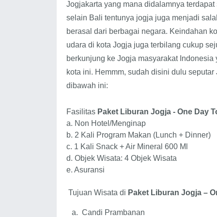
Jogjak
ar
ta yang mana didalamnya terdapat 
selain Bali tentunya jogja juga menjadi sala
berasal dari berbagai negara. Keindahan kota
udara di kota Jogja juga terbilang cukup sej
berkunjung ke Jogja masyarakat Indonesia y
kota ini.
Hemmm, sudah disini dulu seputar 
dibawah ini:
Fasilitas
Paket Liburan Jogja - One Day T
a.
Non Hotel/Menginap
b. 2 Kali
Program Makan (Lunch + Dinner)
c.
1 Kali Snack + Air Mineral 600 Ml
d. Objek
Wisata: 4 Objek Wisata
e. Asuransi
Tujuan Wisata di
Paket Liburan Jogja – O
a.
Candi Prambanan