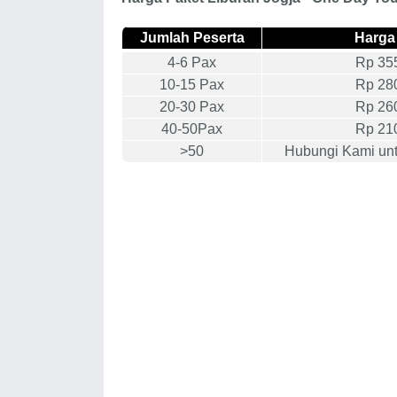
Jumlah Peserta
Harga
4-6 Pax
Rp 355
10-15 Pax
Rp 280
20-30 Pax
Rp 260
40-50Pax
Rp 210
>50
Hubungi Kami unt