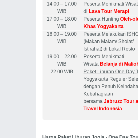
14.00 – 17.00
Peserta Menikmati Wisa
WIB
di
Lava Tour Merapi
17.00 – 18.00
Peserta Hunting
Oleh-ol
WIB
Khas Yogyakarta
18.00 – 19.00
Peserta Melakukan IS
WIB
(Makan Malam/ Sholat/
Istirahat) di Lokal Resto
19.00 – 22.00
Peserta Menikmati
WIB
Wisata
Belanja di Mali
22.00 WIB
Paket Liburan One Day 
Yogyakarta Reguler
Sele
dengan Penuh Keindaha
Kebahagiaan
bersama
Jabruzz Tour 
Travel Indonesia
Harga Paket Liburan Jogja - One Day To