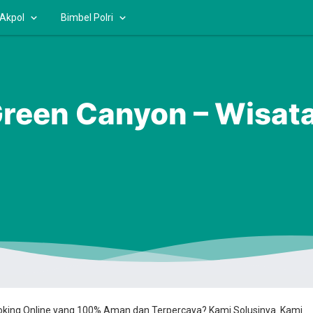
 Akpol
Bimbel Polri
Green Canyon – Wisat
ooking Online yang 100% Aman dan Terpercaya? Kami Solusinya. Kami