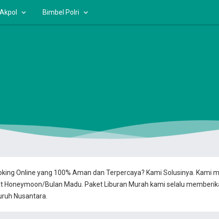
 Akpol
Bimbel Polri
ooking Online yang 100% Aman dan Terpercaya? Kami Solusinya. Kami 
et Honeymoon/Bulan Madu. Paket Liburan Murah kami selalu memberika
luruh Nusantara.